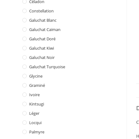
Céladon
Constellation
Galuchat Blanc
Galuchat Caïman
Galuchat Doré
Galuchat Kiwi
Galuchat Noir
Galuchat Turquoise
Glycine
Graminé
Ivoire
Kintsugi
D
Léger
C
Locqui
Palmyre
H