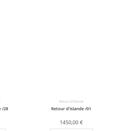
e
Retour d'Islande
e /28
Retour d’Islande /01
1450,00
€