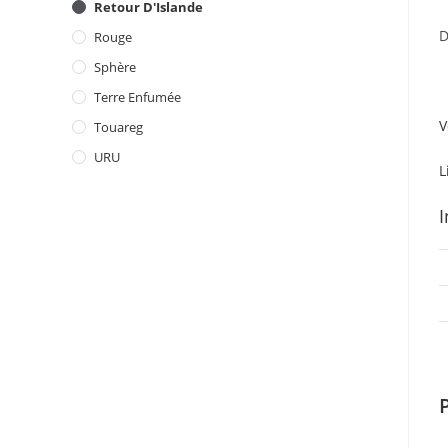
Retour D'Islande
D
Rouge
Sphère
Terre Enfumée
V
Touareg
URU
L