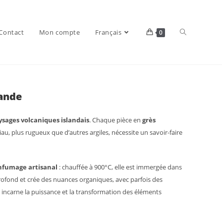
Toggle
Contact
Mon compte
Français
0
lande
website
ysages
volcaniques islandais
. Chaque pièce en
grès
au, plus rugueux que d’autres argiles, nécessite un savoir-faire
search
nfumage artisanal
: chauffée à 900°C, elle est immergée dans
profond et crée des nuances organiques, avec parfois des
n incarne la puissance et la transformation des éléments