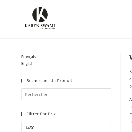
Skip
to
content
Français
English
R
c
Rechercher Un Produit
p
A
u
Filtrer Par Prix
m
n
Prix
min