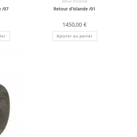
e
Retour d'Islande
e /07
Retour d’Islande /01
1450,00
€
ier
Ajouter au panier