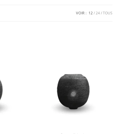
VOIR :
12
24
TOUS