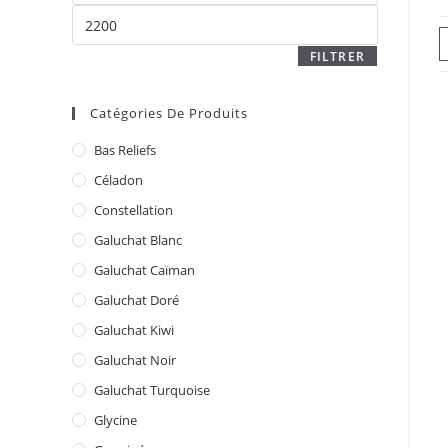
Prix
max
FILTRER
Catégories De Produits
Bas Reliefs
Céladon
Constellation
Galuchat Blanc
Galuchat Caïman
Galuchat Doré
Galuchat Kiwi
Galuchat Noir
Galuchat Turquoise
Glycine