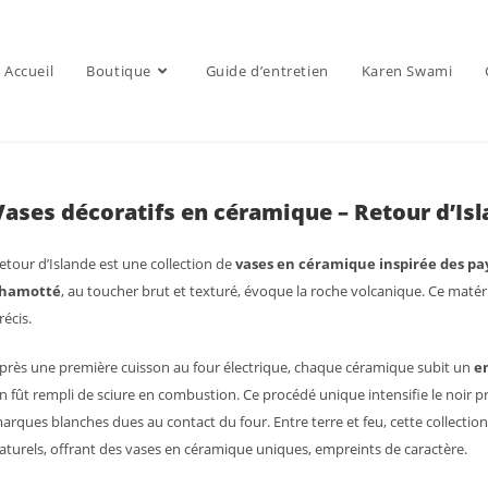
Accueil
Boutique
Guide d’entretien
Karen Swami
Vases décoratifs en céramique – Retour d’Is
etour d’Islande est une collection de
vases en céramique inspirée des pa
hamotté
, au toucher brut et texturé, évoque la roche volcanique. Ce matéri
récis.
près une première cuisson au four électrique, chaque céramique subit un
e
n fût rempli de sciure en combustion. Ce procédé unique intensifie le noir 
arques blanches dues au contact du four. Entre terre et feu, cette collectio
aturels, offrant des vases en céramique uniques, empreints de caractère.