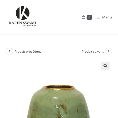
Skip
to
content
Menu
0
Produit précédent
Produit suivant
🔍